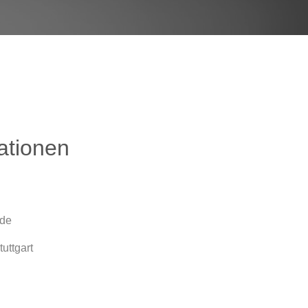
ationen
.de
uttgart